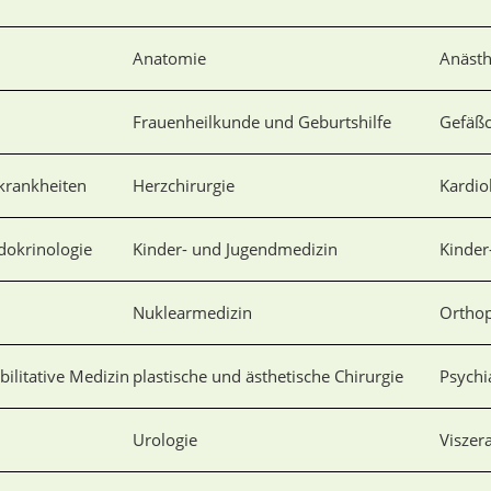
Anatomie
Anästh
Frauenheilkunde und Geburtshilfe
Gefäßc
krankheiten
Herzchirurgie
Kardio
dokrinologie
Kinder- und Jugendmedizin
Kinder
Nuklearmedizin
Orthop
bilitative Medizin
plastische und ästhetische Chirurgie
Psychi
Urologie
Viszer