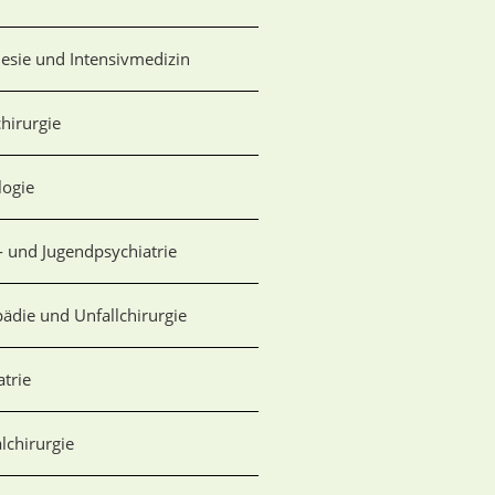
esie und Intensivmedizin
hirurgie
logie
- und Jugendpsychiatrie
ädie und Unfallchirurgie
atrie
alchirurgie