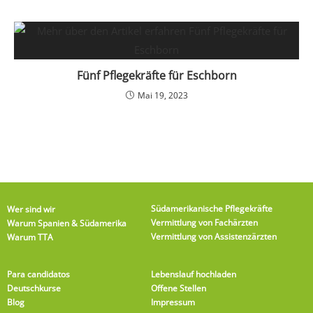
Fünf Pflegekräfte für Eschborn
Mai 19, 2023
Südamerikanische Pflegekräfte
Wer sind wir
Vermittlung von Fachärzten
Warum Spanien & Südamerika
Vermittlung von Assistenzärzten
Warum TTA
Para candidatos
Lebenslauf hochladen
Deutschkurse
Offene Stellen
Blog
Impressum