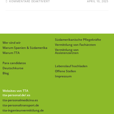
KOMMENTARE DEAKTIVIERT
APRIL 10, 2025
Südamerikanische Pflegekräfte
Wer sind wir
Vermittlung von Fachärzten
Warum Spanien & Südamerika
Vermittlung von
Warum TTA
Assistenzärzten
Para candidatos
Lebenslauf hochladen
Deutschkurse
Offene Stellen
Blog
Impressum
Websites von TTA
tta-personal.de
/.es
tta-personalmedicina.es
tta-personaltransport.de
tta-ingenieurvermittlung.de