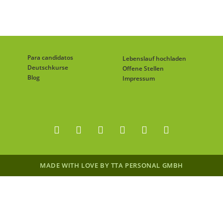
Para candidatos
Lebenslauf hochladen
Deutschkurse
Offene Stellen
Blog
Impressum
MADE WITH LOVE BY TTA PERSONAL GMBH