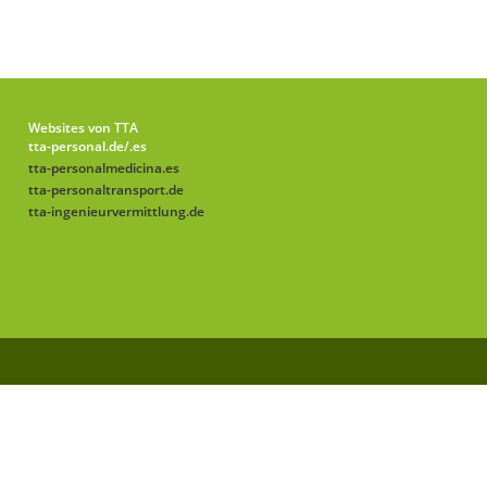
Websites von TTA
tta-personal.de
/.es
tta-personalmedicina.es
tta-personaltransport.de
tta-ingenieurvermittlung.de