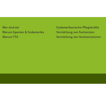
Wer sind wir
Südamerikanische Pflegekräfte
Warum Spanien & Südamerika
Vermittlung von Fachärzten
Warum TTA
Vermittlung von Assistenzärzten