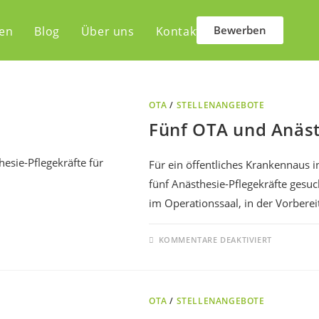
Bewerben
len
Blog
Über uns
Kontakt
OTA
/
STELLENANGEBOTE
Fünf OTA und Anästh
Für ein öffentliches Krankennaus i
fünf Anästhesie-Pflegekräfte gesuch
im Operationssaal, in der Vorbere
KOMMENTARE DEAKTIVIERT
OTA
/
STELLENANGEBOTE