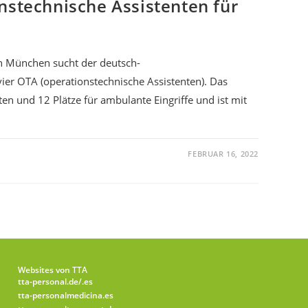
nstechnische Assistenten für
in München sucht der deutsch-
vier OTA (operationstechnische Assistenten). Das
en und 12 Plätze für ambulante Eingriffe und ist mit
FEBRUAR 16, 2022
Websites von TTA
tta-personal.de
/.es
tta-personalmedicina.es