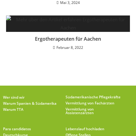
Mai 3, 2024
Ergotherapeuten für Aachen
Februar 8, 2022
Südamerikanische Pflegekräfte
Wer sind wir
Vermittlung von Fachärzten
Warum Spanien & Südamerika
Vermittlung von
Warum TTA
Assistenzärzten
Para candidatos
Lebenslauf hochladen
Deutschkurse
Offene Stellen