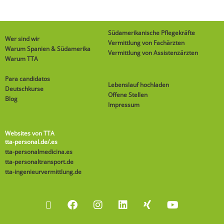
Südamerikanische Pflegekräfte
Wer sind wir
Vermittlung von Fachärzten
Warum Spanien & Südamerika
Vermittlung von Assistenzärzten
Warum TTA
Para candidatos
Lebenslauf hochladen
Deutschkurse
Offene Stellen
Blog
Impressum
Websites von TTA
tta-personal.de
/.es
tta-personalmedicina.es
tta-personaltransport.de
tta-ingenieurvermittlung.de