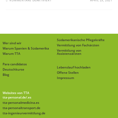
KOMMENTARE DEAKTIVIERT
APRIL 25, 2021
Südamerikanische Pflegekräfte
Wer sind wir
Vermittlung von Fachärzten
Warum Spanien & Südamerika
Vermittlung von
Warum TTA
Assistenzärzten
Para candidatos
Lebenslauf hochladen
Deutschkurse
Offene Stellen
Blog
Impressum
Websites von TTA
tta-personal.de
/.es
tta-personalmedicina.es
tta-personaltransport.de
tta-ingenieurvermittlung.de