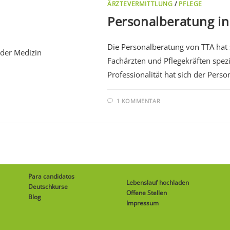
ÄRZTEVERMITTLUNG
/
PFLEGE
Personalberatung in
Die Personalberatung von TTA hat 
Fachärzten und Pflegekräften spezi
Professionalität hat sich der Pers
1 KOMMENTAR
Para candidatos
Lebenslauf hochladen
Deutschkurse
Offene Stellen
Blog
Impressum