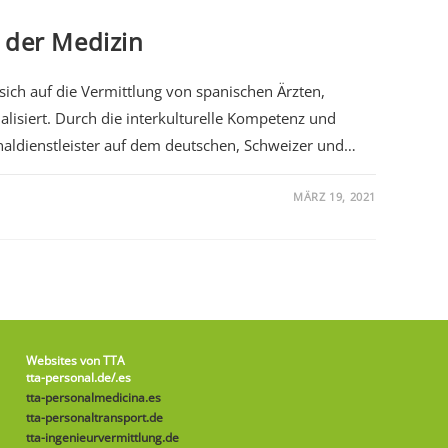
 der Medizin
sich auf die Vermittlung von spanischen Ärzten,
alisiert. Durch die interkulturelle Kompetenz und
onaldienstleister auf dem deutschen, Schweizer und…
MÄRZ 19, 2021
Websites von TTA
tta-personal.de
/.es
tta-personalmedicina.es
tta-personaltransport.de
tta-ingenieurvermittlung.de