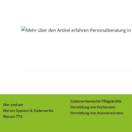
Südamerikanische Pflegekräfte
Wer sind wir
Vermittlung von Fachärzten
Warum Spanien & Südamerika
Vermittlung von Assistenzärzten
Warum TTA