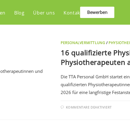
Bewerben
len
Blog
Über uns
Kontakt
PERSONALVERMITTLUNG
/
PHYSIOTHE
16 qualifizierte Ph
Physiotherapeuten 
Die TTA Personal GmbH startet ein
qualifizierten Physiotherapeutinn
2026 für eine langfristige Festans
KOMMENTARE DEAKTIVIERT