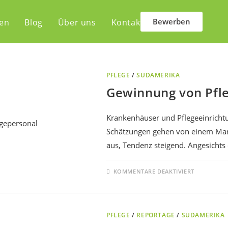
Bewerben
len
Blog
Über uns
Kontakt
PFLEGE
/
SÜDAMERIKA
Gewinnung von Pfl
Krankenhäuser und Pflegeeinrichtu
Schätzungen gehen von einem Mang
aus, Tendenz steigend. Angesicht
KOMMENTARE DEAKTIVIERT
PFLEGE
/
REPORTAGE
/
SÜDAMERIKA